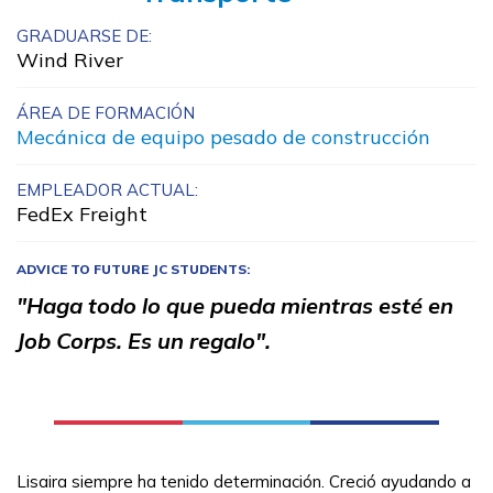
Administración de oficina
GRADUARSE DE:
Wind River
Carpintería, Pre pasantía
ÁREA DE FORMACIÓN
Electricidad, Pre pasantía
Mecánica de equipo pesado de construcción
Electricidad y electrónica
EMPLEADOR ACTUAL:
avanzada de camiones
FedEx Freight
semipesados, Pre pasantía
ADVICE TO FUTURE JC STUDENTS:
Ver más ...
"Haga todo lo que pueda mientras esté en
Job Corps. Es un regalo".
Aprender más
Estudiantes
Padres/Influenciadores
Lisaira siempre ha tenido determinación. Creció ayudando a